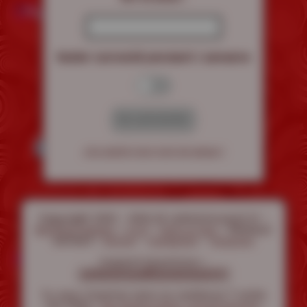
Rester connecté pendant 1 semaine
J'ai oublié mon mot de passe !
Copyright 2020 - 2026 © LaVoisineJouit.fr -
-
-
- Réseaux
Mentions légales
C.G.V
Faire un don
sociaux :
-
-
Twitter
Instagram
Telegram
Support/Questions :
contactenous@lavoisinejouit.fr
Tu veux d'autres sons ou contenus ? visite